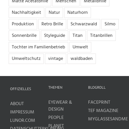
Matte Acetatbrille
Menschen
Metallbrille
Nachhaltigkeit
Natur
Naturhorn
Produktion
Retro Brille
Schwarzwald
Silmo
Sonnenbrille
Styleguide
Titan
Titanbrillen
Tochter im Familienbetrieb
Umwelt
Umweltschutz
vintage
waldbaden
THEMEN
BLOGROLL
OFFIZIELLES
EYEWEAR &
FACEPRINT
ABOUT
DESIGN
TEF MAGAZINE
IMPRESSUM
PEOPLE
MYGLASSESANDME
LUNOR.COM
PLANET