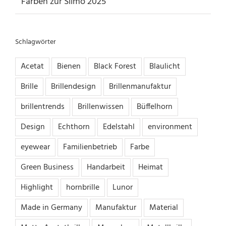
Farben zur Silmo 2025
Schlagwörter
Acetat
Bienen
Black Forest
Blaulicht
Brille
Brillendesign
Brillenmanufaktur
brillentrends
Brillenwissen
Büffelhorn
Design
Echthorn
Edelstahl
environment
eyewear
Familienbetrieb
Farbe
Green Business
Handarbeit
Heimat
Highlight
hornbrille
Lunor
Made in Germany
Manufaktur
Material