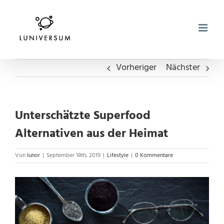
Zum
Inhalt
springen
Vorheriger
Nächster
Unterschätzte Superfood
Alternativen aus der Heimat
Von
lunor
|
September 18th, 2019
|
Lifestyle
|
0 Kommentare