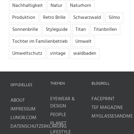
Nachhaltigkeit
Natur
Naturhorn
Produktion
Retro Brille
Schwarzwald
Silmo
Sonnenbrille
Styleguide
Titan
Titanbrillen
Tochter im Familienbetrieb
Umwelt
Umweltschutz
vintage
waldbaden
THEMEN
BLOGROLL
OFFIZIELLES
EYEWEAR &
FACEPRINT
ABOUT
DESIGN
TEF MAGAZINE
IMPRESSUM
PEOPLE
MYGLASSESANDME
LUNOR.COM
PLANET
DATENSCHUTZERKLÄRUNG
LIFESTYLE