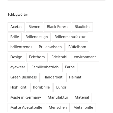
Schlagwörter
Acetat
Bienen
Black Forest
Blaulicht
Brille
Brillendesign
Brillenmanufaktur
brillentrends
Brillenwissen
Büffelhorn
Design
Echthorn
Edelstahl
environment
eyewear
Familienbetrieb
Farbe
Green Business
Handarbeit
Heimat
Highlight
hornbrille
Lunor
Made in Germany
Manufaktur
Material
Matte Acetatbrille
Menschen
Metallbrille