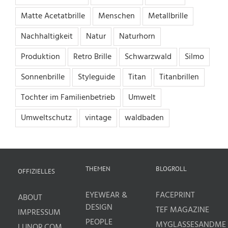
Matte Acetatbrille
Menschen
Metallbrille
Nachhaltigkeit
Natur
Naturhorn
Produktion
Retro Brille
Schwarzwald
Silmo
Sonnenbrille
Styleguide
Titan
Titanbrillen
Tochter im Familienbetrieb
Umwelt
Umweltschutz
vintage
waldbaden
THEMEN
BLOGROLL
OFFIZIELLES
EYEWEAR &
FACEPRINT
ABOUT
DESIGN
TEF MAGAZINE
IMPRESSUM
PEOPLE
MYGLASSESANDME
LUNOR.COM