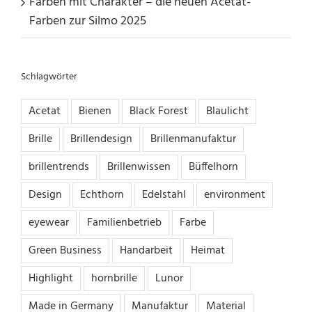
Farben mit Charakter – die neuen Acetat-
Farben zur Silmo 2025
Schlagwörter
Acetat
Bienen
Black Forest
Blaulicht
Brille
Brillendesign
Brillenmanufaktur
brillentrends
Brillenwissen
Büffelhorn
Design
Echthorn
Edelstahl
environment
eyewear
Familienbetrieb
Farbe
Green Business
Handarbeit
Heimat
Highlight
hornbrille
Lunor
Made in Germany
Manufaktur
Material