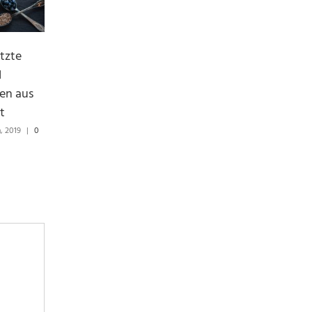
„Wenn mir Spätzle
Das Geheimnis der
tzte
koched, geht’s um
perfekten
d
Leben und Tod!“
Handwäsche –
ven aus
Lunor Seife
t
Dezember 15th, 2021
|
1
Kommentar
November 26th, 2020
|
0
, 2019
|
0
Kommentare