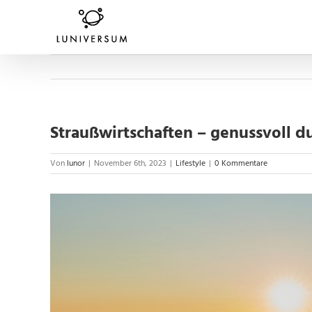
Zum
Inhalt
springen
Straußwirtschaften – genussvoll d
Von
lunor
|
November 6th, 2023
|
Lifestyle
|
0 Kommentare