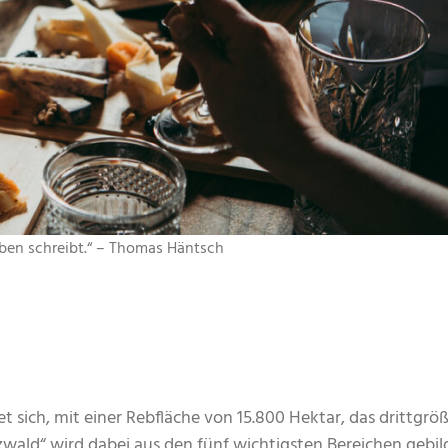
uben schreibt.“ – Thomas Häntsch
 sich, mit einer Rebfläche von 15.800 Hektar, das drittgrö
ald“ wird dabei aus den fünf wichtigsten Bereichen gebil