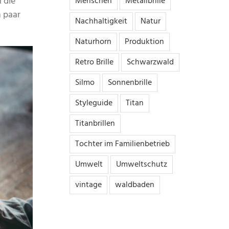
 die
Menschen
Metallbrille
n paar
Nachhaltigkeit
Natur
Naturhorn
Produktion
Retro Brille
Schwarzwald
Silmo
Sonnenbrille
Styleguide
Titan
Titanbrillen
Tochter im Familienbetrieb
Umwelt
Umweltschutz
vintage
waldbaden