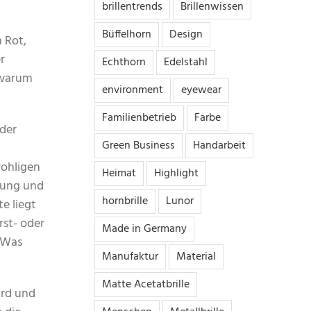
brillentrends
Brillenwissen
Büffelhorn
Design
 Rot,
r
Echthorn
Edelstahl
 warum
environment
eyewear
Familienbetrieb
Farbe
 der
Green Business
Handarbeit
wohligen
Heimat
Highlight
mung und
hornbrille
Lunor
e liegt
rst- oder
Made in Germany
. Was
Manufaktur
Material
Matte Acetatbrille
ird und