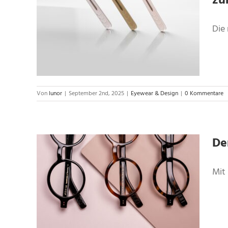
zu
neuen
2025
Die 
Von
lunor
|
September 2nd, 2025
|
Eyewear & Design
|
0 Kommentare
De
Mit 
elt