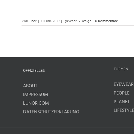
Von
lunor
|
Juli 8th, 2019
|
Eyewear & Design
|
0 Kommentare
THEMEN
OFFIZIELLES
EYEWEAR
ABOUT
PEOPLE
IMPRESSUM
PLANET
LUNOR.COM
LIFESTYL
DATENSCHUTZERKLÄRUNG