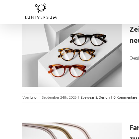
Zum
Inhalt
springen
Ze
ne
derne
tat-
Desi
Von
lunor
|
September 24th, 2025
|
Eyewear & Design
|
0 Kommentare
Fa