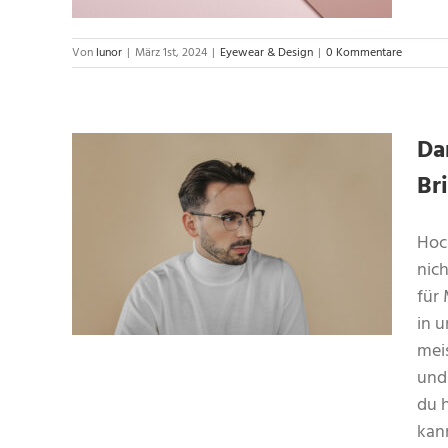
Von
lunor
|
März 1st, 2024
|
Eyewear & Design
|
0 Kommentare
Da
Br
e
ng
Hoc
nic
für
in 
meis
und
du 
kann