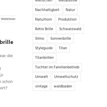
Menschen
Metallbrille
Nachhaltigkeit
Natur
Naturhorn
Produktion
Weiterlesen
Retro Brille
Schwarzwald
Silmo
Sonnenbrille
brille
Styleguide
Titan
ase: die
Titanbrillen
Tochter im Familienbetrieb
d
ür
Umwelt
Umweltschutz
h schon
vintage
waldbaden
iert?