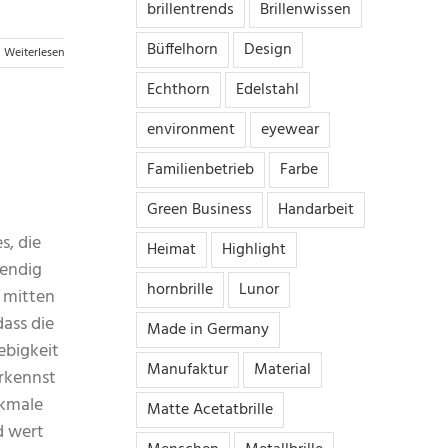
brillentrends
Brillenwissen
Büffelhorn
Design
Weiterlesen
Echthorn
Edelstahl
environment
eyewear
Familienbetrieb
Farbe
Green Business
Handarbeit
s, die
Heimat
Highlight
wendig
hornbrille
Lunor
g mitten
ass die
Made in Germany
ebigkeit
Manufaktur
Material
rkennst
rkmale
Matte Acetatbrille
d wert