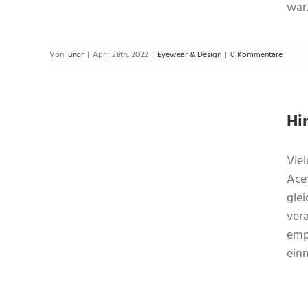
war
Von
lunor
|
April 28th, 2022
|
Eyewear & Design
|
0 Kommentare
Hi
Viel
steht
Acet
glei
vera
emp
einm