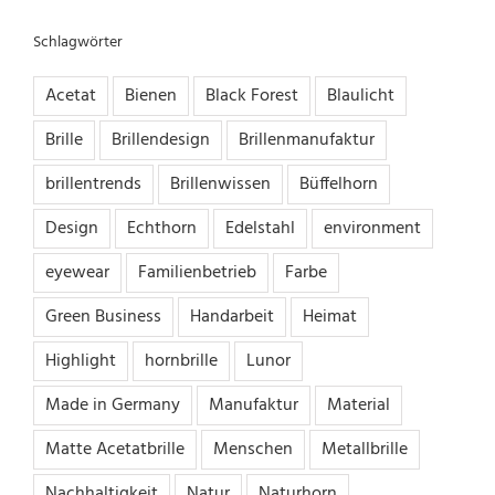
Schlagwörter
Acetat
Bienen
Black Forest
Blaulicht
Brille
Brillendesign
Brillenmanufaktur
brillentrends
Brillenwissen
Büffelhorn
Design
Echthorn
Edelstahl
environment
eyewear
Familienbetrieb
Farbe
Green Business
Handarbeit
Heimat
Highlight
hornbrille
Lunor
Made in Germany
Manufaktur
Material
Matte Acetatbrille
Menschen
Metallbrille
Nachhaltigkeit
Natur
Naturhorn