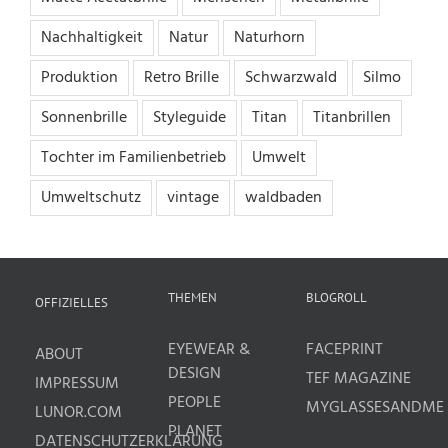
Nachhaltigkeit
Natur
Naturhorn
Produktion
Retro Brille
Schwarzwald
Silmo
Sonnenbrille
Styleguide
Titan
Titanbrillen
Tochter im Familienbetrieb
Umwelt
Umweltschutz
vintage
waldbaden
THEMEN
BLOGROLL
OFFIZIELLES
EYEWEAR &
FACEPRINT
ABOUT
DESIGN
TEF MAGAZINE
IMPRESSUM
PEOPLE
MYGLASSESANDME
LUNOR.COM
PLANET
DATENSCHUTZERKLÄRUNG