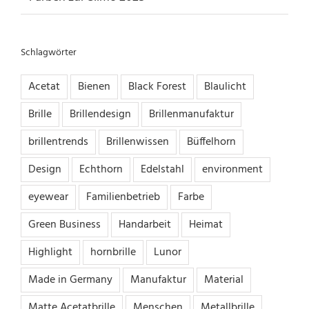
Schlagwörter
Acetat
Bienen
Black Forest
Blaulicht
Brille
Brillendesign
Brillenmanufaktur
brillentrends
Brillenwissen
Büffelhorn
Design
Echthorn
Edelstahl
environment
eyewear
Familienbetrieb
Farbe
Green Business
Handarbeit
Heimat
Highlight
hornbrille
Lunor
Made in Germany
Manufaktur
Material
Matte Acetatbrille
Menschen
Metallbrille