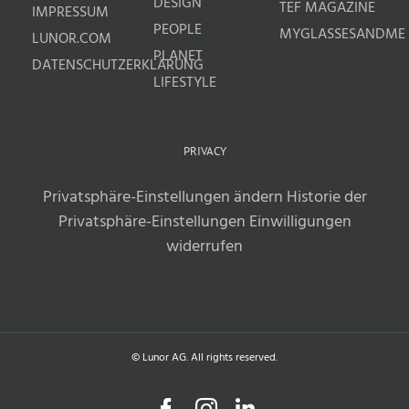
DESIGN
TEF MAGAZINE
IMPRESSUM
PEOPLE
MYGLASSESANDME
LUNOR.COM
PLANET
DATENSCHUTZERKLÄRUNG
LIFESTYLE
PRIVACY
Privatsphäre-Einstellungen ändern
Historie der
Privatsphäre-Einstellungen
Einwilligungen
widerrufen
© Lunor AG. All rights reserved.
Facebook
Instagram
LinkedIn