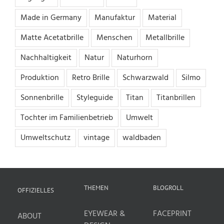
Made in Germany
Manufaktur
Material
Matte Acetatbrille
Menschen
Metallbrille
Nachhaltigkeit
Natur
Naturhorn
Produktion
Retro Brille
Schwarzwald
Silmo
Sonnenbrille
Styleguide
Titan
Titanbrillen
Tochter im Familienbetrieb
Umwelt
Umweltschutz
vintage
waldbaden
THEMEN
BLOGROLL
OFFIZIELLES
EYEWEAR &
FACEPRINT
ABOUT