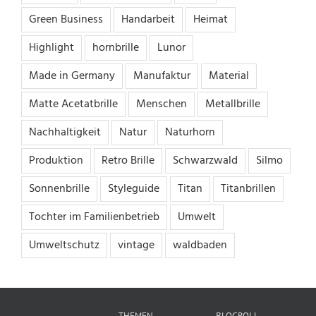
Green Business
Handarbeit
Heimat
Highlight
hornbrille
Lunor
Made in Germany
Manufaktur
Material
Matte Acetatbrille
Menschen
Metallbrille
Nachhaltigkeit
Natur
Naturhorn
Produktion
Retro Brille
Schwarzwald
Silmo
Sonnenbrille
Styleguide
Titan
Titanbrillen
Tochter im Familienbetrieb
Umwelt
Umweltschutz
vintage
waldbaden
THEMEN
BLOGROLL