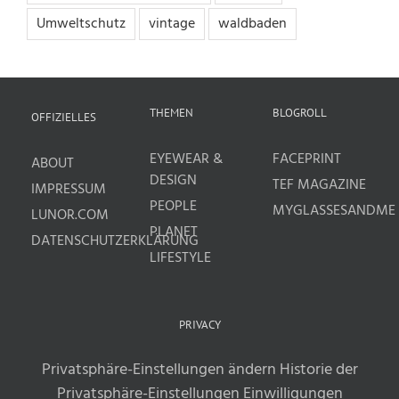
Umweltschutz
vintage
waldbaden
THEMEN
BLOGROLL
OFFIZIELLES
EYEWEAR &
FACEPRINT
ABOUT
DESIGN
TEF MAGAZINE
IMPRESSUM
PEOPLE
MYGLASSESANDME
LUNOR.COM
PLANET
DATENSCHUTZERKLÄRUNG
LIFESTYLE
PRIVACY
Privatsphäre-Einstellungen ändern
Historie der
Privatsphäre-Einstellungen
Einwilligungen