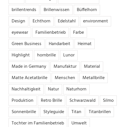
brillentrends
Brillenwissen
Büffelhorn
Design
Echthorn
Edelstahl
environment
eyewear
Familienbetrieb
Farbe
Green Business
Handarbeit
Heimat
Highlight
hornbrille
Lunor
Made in Germany
Manufaktur
Material
Matte Acetatbrille
Menschen
Metallbrille
Nachhaltigkeit
Natur
Naturhorn
Produktion
Retro Brille
Schwarzwald
Silmo
Sonnenbrille
Styleguide
Titan
Titanbrillen
Tochter im Familienbetrieb
Umwelt