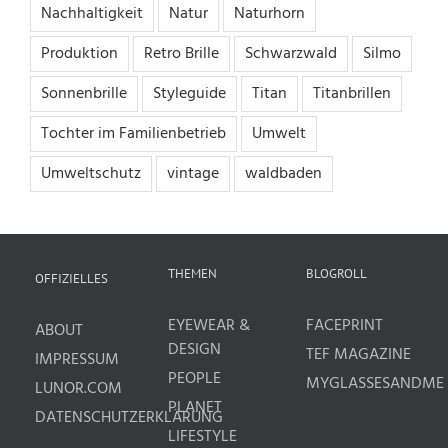
Nachhaltigkeit
Natur
Naturhorn
Produktion
Retro Brille
Schwarzwald
Silmo
Sonnenbrille
Styleguide
Titan
Titanbrillen
Tochter im Familienbetrieb
Umwelt
Umweltschutz
vintage
waldbaden
THEMEN
BLOGROLL
OFFIZIELLES
EYEWEAR &
FACEPRINT
ABOUT
DESIGN
TEF MAGAZINE
IMPRESSUM
PEOPLE
MYGLASSESANDME
LUNOR.COM
PLANET
DATENSCHUTZERKLÄRUNG
LIFESTYLE