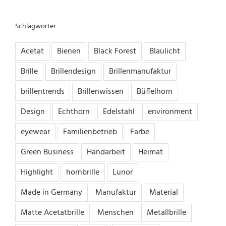
Schlagwörter
Acetat
Bienen
Black Forest
Blaulicht
Brille
Brillendesign
Brillenmanufaktur
brillentrends
Brillenwissen
Büffelhorn
Design
Echthorn
Edelstahl
environment
eyewear
Familienbetrieb
Farbe
Green Business
Handarbeit
Heimat
Highlight
hornbrille
Lunor
Made in Germany
Manufaktur
Material
Matte Acetatbrille
Menschen
Metallbrille